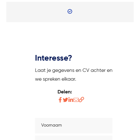
Interesse?
Laat je gegevens en CV achter en
we spreken elkaar.
Delen:
Deel
Deel
Deel
Deel
Kopieer
dit
dit
dit
dit
link
artikel
artikel
artikel
artikel
Voornaam
op
op
op
via
Facebook
twitter
Linkedin
de
Achternaam
mail