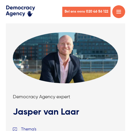
Bel ons eens 020 46 56 122
Open
menu
Democracy Agency expert
Jasper van Laar
Thema's