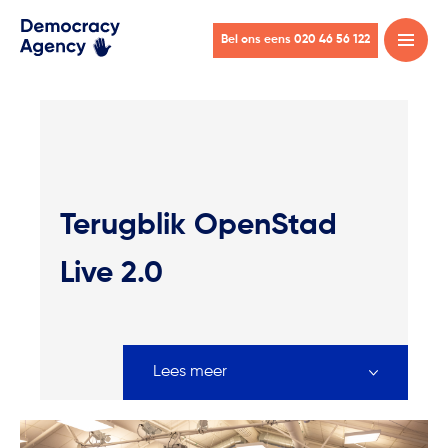
Bel ons eens 020 46 56 122
Open
menu
Terugblik OpenStad
Live 2.0
Lees meer