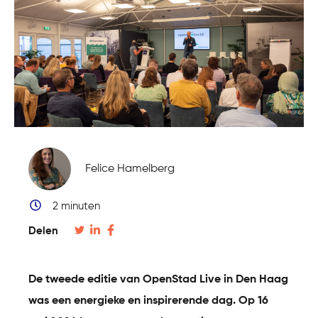
Felice Hamelberg
2 minuten
Deel
Deel
Deel
Delen
dit
dit
dit
artikel
artikel
artikel
De tweede editie van OpenStad Live in Den Haag
op
op
op
was een energieke en inspirerende dag. Op 16
twitter
Linkedin
Facebook