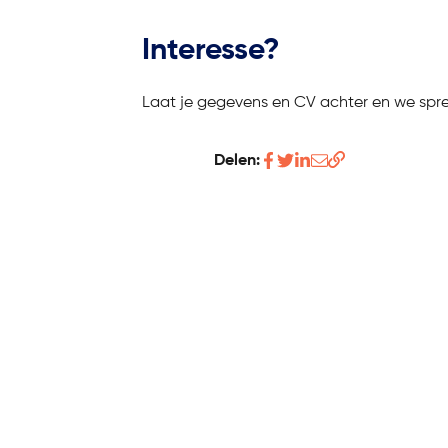
Interesse?
Laat je gegevens en CV achter en we spre
Deel
Deel
Deel
Deel
Delen:
Kopieer
dit
dit
dit
dit
link
artikel
artikel
artikel
artikel
op
op
op
via
Facebook
twitter
Linkedin
de
mail