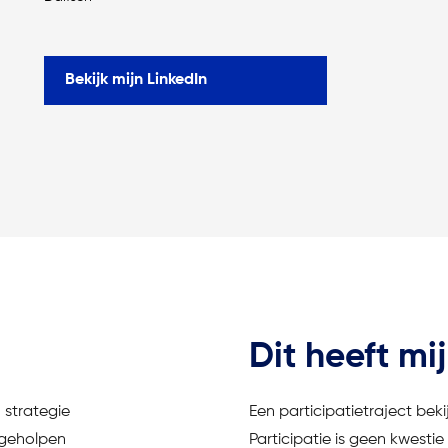
Bekijk mijn LinkedIn
Dit heeft mi
 strategie
Een participatietraject bek
l geholpen
Participatie is geen kwesti