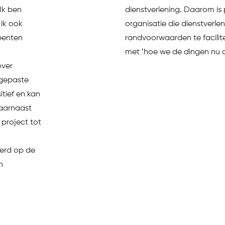
Ik ben
dienstverlening. Daarom is p
ik ook
organisatie die dienstverl
eenten
randvoorwaarden te facilite
met ‘hoe we de dingen nu 
over
egepaste
itief en kan
Daarnaast
project tot
eerd op de
n