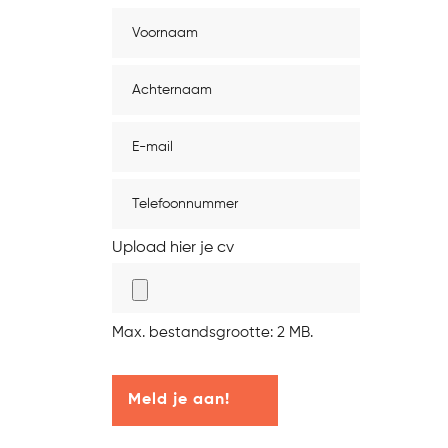
artikel
artikel
artikel
artikel
Voornaam
op
op
op
via
Facebook
twitter
Linkedin
de
Achternaam
mail
E-
mail
(Vereist)
Geen
titel
Upload hier je cv
Max. bestandsgrootte: 2 MB.