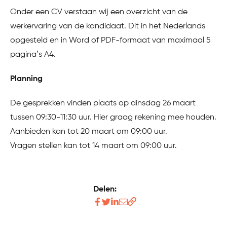
Onder een CV verstaan wij een overzicht van de
werkervaring van de kandidaat. Dit in het Nederlands
opgesteld en in Word of PDF-formaat van maximaal 5
pagina’s A4.
Planning
De gesprekken vinden plaats op dinsdag 26 maart
tussen 09:30-11:30 uur. Hier graag rekening mee houden.
Aanbieden kan tot 20 maart om 09:00 uur.
Vragen stellen kan tot 14 maart om 09:00 uur.
Delen:
Deel
Deel
Deel
Deel
Kopieer
dit
dit
dit
dit
link