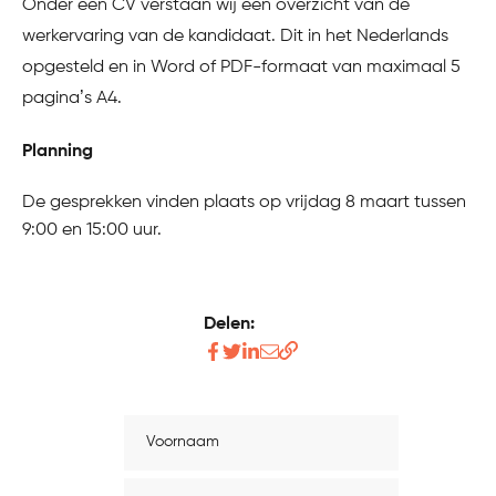
Onder een CV verstaan wij een overzicht van de
werkervaring van de kandidaat. Dit in het Nederlands
opgesteld en in Word of PDF-formaat van maximaal 5
pagina’s A4.
Planning
De gesprekken vinden plaats op vrijdag 8 maart tussen
9:00 en 15:00 uur.
Delen:
Deel
Deel
Deel
Deel
Kopieer
dit
dit
dit
dit
link
artikel
artikel
artikel
artikel
Voornaam
op
op
op
via
Facebook
twitter
Linkedin
de
Achternaam
mail